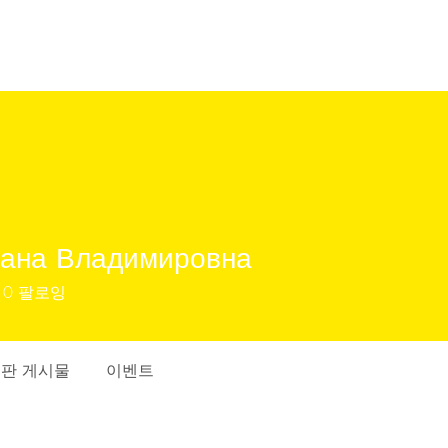
лана Владимировна
0
팔로잉
판 게시물
이벤트