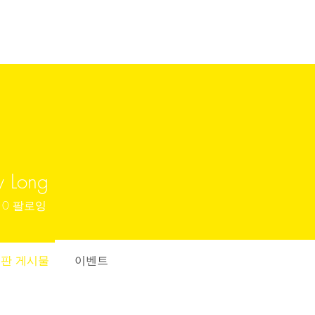
y Long
0
팔로잉
판 게시물
이벤트