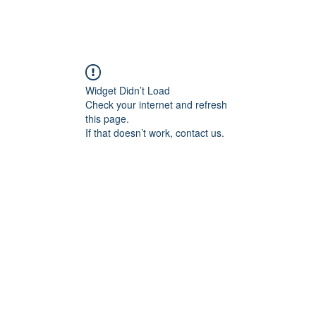
Widget Didn’t Load
Check your internet and refresh
this page.
If that doesn’t work, contact us.